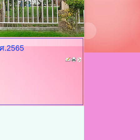
พ.ศ.2565